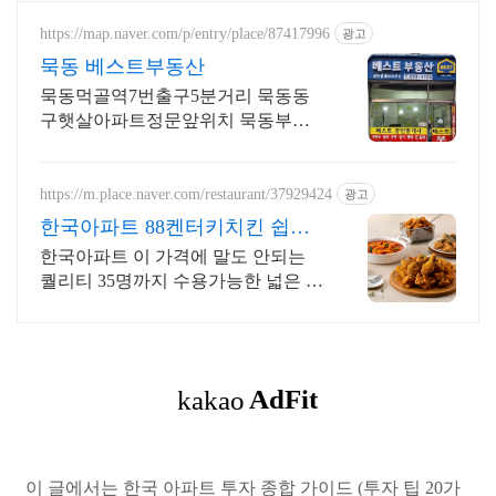
https://map.naver.com/p/entry/place/87417996
광고
묵동 베스트부동산
묵동먹골역7번출구5분거리 묵동동
구햇살아파트정문앞위치 묵동부동
산전문부동산입니다.
https://m.place.naver.com/restaurant/37929424
광고
한국아파트 88켄터키치킨 쉽고
빠른 네이버 예약!
한국아파트 이 가격에 말도 안되는
퀄리티 35명까지 수용가능한 넓은 매
장에서 데이트,회식,모임, 즐겨보세
요!
이 글에서는 한국 아파트 투자 종합 가이드 (투자 팁 20가