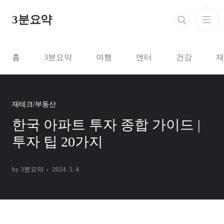
본문 바로가기
3분요약
홈
3분요약
여행
엔터
건강
재
재테크/부동산
한국 아파트 투자 종합 가이드 |
투자 팁 20가지
by 3분요약
2024. 5. 4.