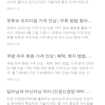
신비도 줄이고 싶으신가요? 그렇다면 통신 3사의 비싼 요금
대화에 적합 3Mbps 이상: 이미지, 동영상 업
제 대신 알뜰폰 요금제를 사용하는 것을 추천합니다. 특히
로드/열람, 내비게이션 앱에 권장 OTT 감상
2024. 4. 22.
이야기모바일과 NH농협은행이 함께한 'NH콕 이야기' 요금
기준 1Mbps: 480p 해상도 3Mbps: 720p 해상
제는 최대 평생 할인 혜택까지 제공되어 더욱 매력적입니다.
도 5Mbps: 1080p 해상도 권장 속도 가성비:
유튜브 프리미엄 가격 인상 | 우회 방법 찾아보기
1. 알뜰폰이라 품질이 떨어질까요? 알뜰폰이라는 말에 저렴
3Mbps 여..
한 가격 때문에 품질이 떨어질까 걱정하실 수 있습니다. 하
유튜브 프리미엄 가격 인상 대응: OTT 공유 플랫폼 활용 가
지만 이야기모바일은 KT, SKT, LG U+와 동일한 네트워크를
이드 (2024년 4월 22일 기준) 1. 유튜브 프리미엄 가격 인상
사용하기 때문에 통화 품질과 데이터 속도는 3사와 차이가
현황 유튜브 프리미엄 가격 최근 약 42% 인상 (현재 가격:
없습니다. 2. 알뜰폰의 단점은 무엇인가요? 알뜰폰의 단점은
PC/Android 14,900원, iOS 19,500원, 통신 3사 제휴 13,900원)
크게 두 가지입니다. 첫 번째는 통신 3사에서 제공하는 멤
2024. 4. 22.
향후 1~2번 추가 인상 예상 2. 유튜브 프리미엄 우회 어려움
버..
증가 최근 아르헨티나, 터키, 우크라이나, 이집트 등에서 유
쿠팡 와우 회원 가격 인상 | 혜택, 해지 방법, 가격 분석
튜브 프리미엄 우회 차단 IP 우회 성공해도 결제 에러 발생
(OR_RECR_05, OR_CCREY_06 등) 새로운 우회 방법 등장
쿠팡 와우 회원 가격 인상 : 혜택, 해지 방법, 가격 분석 (2024
가능성 낮음 3. OTT 공유 플랫폼 활용 유튜브 프리미엄 우회
년 4월 22일 기준) 쿠팡 와우 회원 가격 인상 내용: 새로운 가
보다 저렴하지 않지만, 안정적인 서비스 제공 한국에서 사용
격: 월 7,890원 (기존 2,900원에서 58% 인상) 적용 대상: 신규
가능한 거의 모든 결제 수단 지원 GMAIL 계정..
가입자: 2024년 4월 13일부터 기존 사용자: 2024년 8월 결제
2024. 4. 22.
일부터 쿠팡 와우 회원 혜택: 무료 로켓배송: 시군구 260곳
중 70% (182곳)에서 이용 가능 교환, 반품 시에도 배송비 및
딥러닝과 머신러닝 차이 (인공신경망 NPU 활용)
수수료 무료 로켓프레시: 오전 10시까지 주문 시 당일 오후 6
시 이전 도착 밤 12시까지 주문 시 익일 새벽 7시 이전 도착
인공 신경망(ANN)을 활용하는 딥러닝과 머신러닝은 인공지
총 구매 금액 15,000원 이상 시 이용 가능 와우회원가 할인:
능 분야에서 핵심적인 기술이지만, 몇 가지 중요한 차이점을