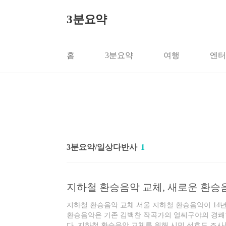
본문 바로가기
3분요약
홈
3분요약
여행
엔터
3분요약/일상다반사
1
지하철 환승음악 교체, 새로운 환승
지하철 환승음악 교체 서울 지하철 환승음악이 14
환승음악은 기존 김백찬 작곡가의 얼씨구야의 경쾌
다. 지하철 환승음악 교체를 위해 시민 선호도 조사