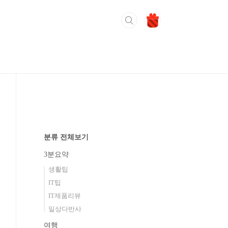
분류 전체보기
3분요약
생활팁
IT팁
IT제품리뷰
일상다반사
여행