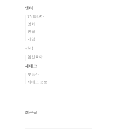
엔터
TV드라마
영화
인물
게임
건강
임신육아
재테크
부동산
재테크 정보
최근글