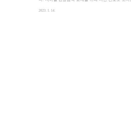
도 조사에서 가장 많은 표를 받은 '풍년'이 선정되었
2023. 1. 14.
노선에 순차적으로 도입될 예정입니다. 지하철 환승
년 설명 경기민요 풍년가를 소재로 한 곡으로 원곡의
율 진행은 유지하면서 4박구조의 흥겨운 곡조로 
음악 시리즈 19집 음반 수록곡으로 2020년 12월 
년 듣기 바로..