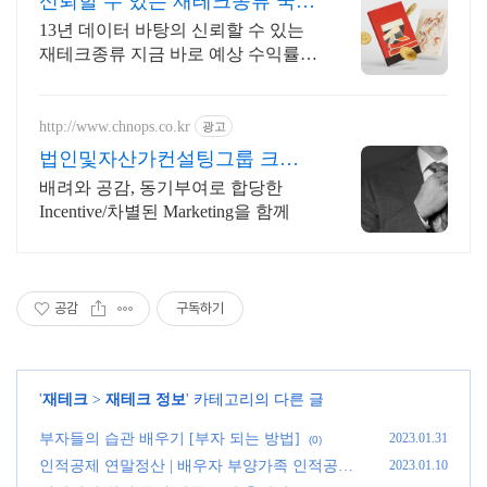
신뢰할 수 있는 재테크종류 국내
1위 아트 플랫폼
13년 데이터 바탕의 신뢰할 수 있는
재테크종류 지금 바로 예상 수익률
확인 & 전문 큐레이터 상담을 받아보
세요!
http://www.chnops.co.kr
광고
법인및자산가컨설팅그룹 크놉
스
배려와 공감, 동기부여로 합당한
Incentive/차별된 Marketing을 함께
공감
구독하기
'
재테크
>
재테크 정보
' 카테고리의 다른 글
부자들의 습관 배우기 [부자 되는 방법]
2023.01.31
(0)
인적공제 연말정산 | 배우자 부양가족 인적공제
2023.01.10