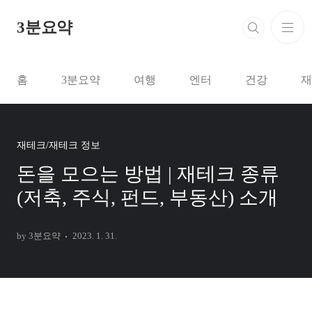
본문 바로가기
3분요약
홈
3분요약
여행
엔터
건강
재
재테크/재테크 정보
돈을 모으는 방법 | 재테크 종류
(저축, 주식, 펀드, 부동산) 소개
by 3분요약
2023. 1. 31.