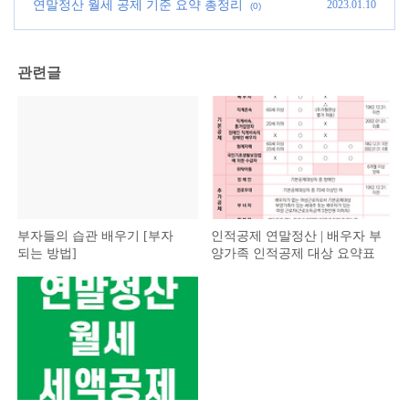
대상 요약표
(0)
연말정산 월세 공제 기준 요약 총정리
2023.01.10
(0)
관련글
부자들의 습관 배우기 [부자
인적공제 연말정산 | 배우자 부
되는 방법]
양가족 인적공제 대상 요약표