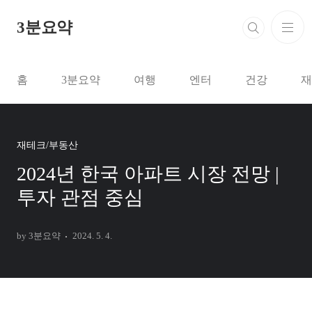
본문 바로가기
3분요약
홈
3분요약
여행
엔터
건강
재
재테크/부동산
2024년 한국 아파트 시장 전망 |
투자 관점 중심
by 3분요약
2024. 5. 4.