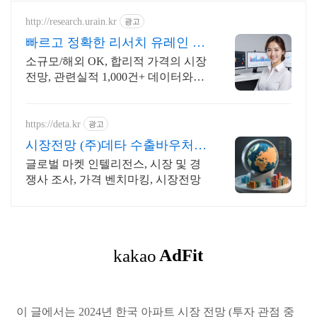
http://research.urain.kr
광고
빠르고 정확한 리서치 유레인 전
략수립용 맞춤 보고서 제작
소규모/해외 OK, 합리적 가격의 시장
전망, 관련실적 1,000건+ 데이터와
분석을 담은 완성도 높은 보고서를
제공합니다.
https://deta.kr
광고
시장전망 (주)데타 수출바우처
수행기관 선정
글로벌 마켓 인텔리전스, 시장 및 경
쟁사 조사, 가격 벤치마킹, 시장전망
이 글에서는 2024년 한국 아파트 시장 전망 (투자 관점 중