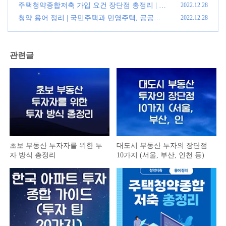
(0)
주택청약종합저축 가입 요건 장단점 총정리 | 청
2022.12.28
약 용어정리 (2)
(0)
청약 용어 정리 | 국민주택과 민영주택, 공공분
2022.12.28
양주택 설명 총정리
(0)
관련글
초보 부동산 투자자를 위한 투
대도시 부동산 투자의 장단점
자 방식 총정리
10가지 (서울, 부산, 인천 등)