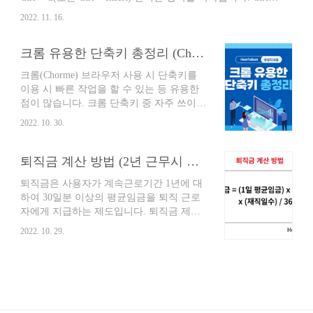
다. F5 활성 창을 새로..
V (또는 Shift + Insert) 선택한 항목을 붙여넣습니다. Ctrl + Z
2022. 11. 16.
작업을 실행 취소합니다. Alt + Tab 열려 있는 앱 간에 전환
합니다. Alt + F4 활성 항목을 닫거나 활성 앱을 종료합니다.
크롬 유용한 단축키 총정리 (Chrome 모든 단축키 정리 포함)
Windows 로고 키 + L PC를 잠급니다. Windows 로고 키 + D
바탕 화면을 표시하거나 숨깁니다. F2 선택한 항목의 이름을
크롬(Chorme) 브라우저 사용 시 단축키를
바꿉니다. F3 파일 탐색기에서 파일 또는 폴더를 검색합니
이용 시 빠른 작업을 할 수 있는 등 유용한
다. F4 파일 탐색기에서 주소 표시줄 목록을 표시합니다. F5
점이 많습니다. 크롬 단축키 중 자주 쓰이는
활성 창을 새로 ..
유용한 단축키를 알아보고 다음으로 크롬
2022. 10. 30.
의 모든 단축키를 별도로 다시 정리합니다.
작업 속도를 늘리는 크롬 단축키 모음 지금
부터 알아봅니다. 목차 크롬 유용한 단축키
퇴직금 계산 방법 (2년 근무시 퇴직금 예시 포함)
총정리 크롬 유용한 단축키 크롬 이용시 자
퇴직금은 사용자가 계속근로기간 1년에 대
주 쓰이는 유용한 단축키입니다. 기억하시
하여 30일분 이상의 평균임금을 퇴직 근로
고 편하게 이용하세요. 작업 단축키 새 창
자에게 지급하는 제도입니다. 퇴직금 제도
열기 Ctrl + n 시크릿 모드로 새 창 열기 Ctrl
의 주요 내용을 알아보고 퇴직금 계산 방법
+ Shift + n 현재 탭 닫기 Ctrl + w 또는 Ctrl +
2022. 10. 29.
과 2년 근무시 퇴직금 계산 예시, 퇴직금 중
F4 현재 웹페이지를 북마크로 저장 Ctrl + d
간정산, 미지급시 신고 방법을 함께 알아봅
전체 화면 모드 사용/사용 중지 F11 페이지
니다. 근로자의 기본 권리인 퇴직금 제도 지
맨 위로 이동 Home 페이지 맨 아래로 이동
금부터 알아봅니다. 목차 퇴직금 제도 근거
End 다음에 연..
와 주요 내용 퇴직금 제도 법령 근거 사용자
는 「근로자퇴직급여 보장법」 제8조제1항