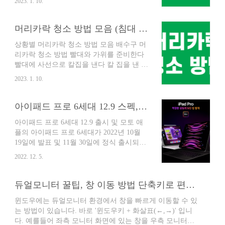
2023. 1. 10.
라도 현금만큼 좋은 선물은 없습니다 2. 한
우세트 명절선물로 한우선물세트는 실패가
없으며 호불호가 없는 편입니다. 3. 한과세
머리카락 청소 방법 모음 (침대 배수구 방바닥 빗 머리카락 청소)
트 한과세트는 어르신들께 좋은 선물입니
상황별 머리카락 청소 방법 모음 배수구 머
다. 4. 로봇청소기 전자제품 활용이 가능하
리카락 청소 방법 빨대와 가위를 준비한다
다면 추천 드립니다. 5. 홍삼절편, 홍삼제품
빨대에 사선으로 칼집을 낸다 칼 집을 낸 빨
어르신들 선물에 홍삼절편은 사랑입니다.
대를 배수구에 넣고 흔든다 칼집에 머리카
가격대가 다양하여 가성비부터 고급 제품
2023. 1. 10.
락이 걸러나와 쉽게 제거된다 다른 방법으
까지 다양합니다. 6. 과일 선물세트 명절 선
로는 일회용 장갑을 활용한다 일회용 장갑
물로 부담없이 보내드리기 좋습니다. 구성
으로 직접 간단히 청소 후 함께 쓰레기통에
아이패드 프로 6세대 12.9 스펙, 프로세서와 디스플레이, 상세 스펙 정리
이 다양한 상품이 많아 가격대와 실용성 모
버리자 머리카락 제거 용액 마트에서 구하
두 만족합니다. 7. 꿀 숙면에도 좋고 호흡기
아이패드 프로 6세대 12.9 출시 및 모토 애
기 쉬운 머리카락 제거 용액은 사용할 때 뿐
에도 좋으며, 다양하게 활용이 가능하여 좋
플의 아이패드 프로 6세대가 2022년 10월
효과가 지속되지 않는다 주기적으로 긴 막
습니..
19일에 발표 및 11월 30일에 정식 출시되었
대 뚫어뻥이나 옷걸이를 활용하여 세면대
습니다. 아이패드 프로 6세대 12.9는 압도적
와 배수구를 뚫어주자 방바닥 머리카락 청
2022. 12. 5.
인 성능과 놀라운 첨단 디스플레이, 초고속
소 방법 방바닥이나 침대 머리카락은 돌돌
무선 연결, 한 차원 더 올라선 애플 펜슬의
이로 정리한다 길이조절되는 돌돌이 사용
역량, 강력한 신기능이 가득한 아이패드 OS
듀얼모니터 꿀팁, 창 이동 방법 단축키로 편하게
시 허리 굽히지 않고 편하게 청소가 가능하
16, 궁극의 아이패드 경험을 모토로 출시되
다 침대 머리카락 청소 방법 방바닥과 마찬
윈도우에는 듀얼모니터 환경에서 창을 빠르게 이동할 수 있
었습니다. 전반적인 디자인은 큰 변동 없이
가지로 돌돌이로 청소한다 가장 깔끔하고
는 방법이 있습니다. 바로 '윈도우키 + 화살표(←,→)' 입니
전작인 5세대 모델과 완전히 동일합니다.
간단히 청소 가능한 방법이다..
다. 예를들어 좌측 모니터 화면에 있는 창을 우측 모니터로
아이패드 프로 6세대 12.9 스펙 아이패드 프