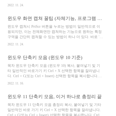
이동할 경우 '윈도우키 + 화살표(→)'를 반복적으로 누르면
로 6세대 12.9 프로세서 프로세서는 전작이
2022. 11. 24.
모니터 우측으로 이동 및 다양한 크기 변화 후 우측 모니터
탑재한 M1의 후속작인 애플 M2를 탑재하
로 이동하게 됩니다. 이 방법은 창의 정렬에도 이용할 수 있
였습니다. M2는 최대 15%의 더 빠른 성능
윈도우 화면 캡쳐 꿀팁 (자체기능, 프로그램 설치 없음, 초간단)
는데요 '윈도우키 + 화살표(→)'를 한 번 누르게 되면 모니터
을 제공하는 8코어 CPU와 최대 35% 더 빠
우측 정렬되면서 좌측 정렬에 보여질 화면을 선택할 수 있게
른 그래픽 성능을 제공하는 10코어 GPU..
윈도우 캡쳐시 PrtScr 버튼을 누르는 방법이 일반적으로 이
됩니다. 또한 '윈도우키 + 화살표(↑)' 를 누를 경우 창이 모니
용되지만, 이는 전체화면만 캡쳐하는 기능으로 원하는 특정
터 전체크기로 확대되고 '윈도우키 + 화살표(↓)' 를 누를 경
구역을 간단히 캡쳐할 수 있는 방법이 하나 더 있다. 바로 '윈
우 창이 최소화됩니다. 단축키를 활용하여 윈도우를 편리하
도우키 + Shift + S키' 를 누르면 화면 상단이 살짝 어두어지
게 이용해보세요
2022. 11. 24.
며 특정영역을 사각형으로 만들 수 있는데 캡쳐를 원하는 구
역을 사각형으로 만들면 간단히 캡쳐가 되고 클립보드에 저
윈도우 단축키 모음 (윈도우 10 기준)
장이 된다. 이렇게 캡쳐 후 그림판이나 블로그 등 원하는 곳
에 붙여넣기 하면 끝이다. 지금 바로 윈도우 + Shift + S 키를
목차 윈도우 단축키 모음 (윈도우 10) 복사, 붙여넣기 및 기
눌러보자! 너무나 간단하다! 참고로, 이 방법으로 원하는 구
타 일반적인 바로가기 키 Ctrl + X 선택한 항목을 잘라냅니
역 캡쳐와 창 캡쳐, 전체화면 캡쳐가 모두 가능하다.
다. Ctrl + C(또는 Ctrl + Insert) 선택한 항목을 복사합니다.
Ctrl + V (또는 Shift + Insert) 선택한 항목을 붙여넣습니다.
2022. 11. 16.
Ctrl + Z 작업을 실행 취소합니다. Alt + Tab 열려 있는 앱 간
에 전환합니다. Alt + F4 활성 항목을 닫거나 활성 앱을 종료
윈도우 11 단축키 모음, 이거 하나로 총정리 끝
합니다. Windows 로고 키 + L PC를 잠급니다. Windows 로고
키 + D 바탕 화면을 표시하거나 숨깁니다. F2 선택한 항목의
목차 윈도우 11 단축키 모음 총정리 복사, 붙여넣기 및 기타
이름을 바꿉니다. F3 파일 탐색기에서 파일 또는 폴더를 검
일반적인 바로 가기 키 Ctrl + X 선택한 항목을 잘라냅니다.
색합니다. F4 파일 탐색기에서 주소 표시줄 목록을 표시합니
Ctrl + C(또는 Ctrl + Insert) 선택한 항목을 복사합니다. Ctrl +