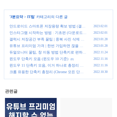
'
3분요약
>
IT팁
' 카테고리의 다른 글
안드로이드 스마트폰 저장용량 확보 방법 (갤럭
2023.02.01
시 저장공간 부족시 팁)
(0)
인스타그램 시작하는 방법 : 기초편 (다운로드,
2023.02.01
계정 가입, 팔로우, 장단점)
(0)
갤럭시 저장공간 부족 꿀팁 | 중복 사진 삭제 방
2023.01.28
법
(0)
유튜브 프리미엄 가격 | 한번 가입하면 끊을 수
2023.01.28
없는 이유 3가지
(0)
듀얼모니터 꿀팁, 창 이동 방법 단축키로 편하게
2022.11.24
(0)
윈도우 단축키 모음 (윈도우 10 기준)
2022.11.16
(0)
윈도우 11 단축키 모음, 이거 하나로 총정리 끝
2022.11.16
(0)
크롬 유용한 단축키 총정리 (Chrome 모든 단축
2022.10.30
키 정리 포함)
(1)
관련글