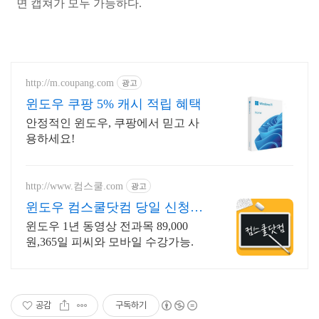
면 캡쳐가 모두 가능하다.
http://m.coupang.com
광고
윈도우 쿠팡 5% 캐시 적립 혜택
안정적인 윈도우, 쿠팡에서 믿고 사
용하세요!
http://www.컴스쿨.com
광고
윈도우 컴스쿨닷컴 당일 신청&
결제시 기프티콘!
윈도우 1년 동영상 전과목 89,000
원,365일 피씨와 모바일 수강가능.
공감
구독하기