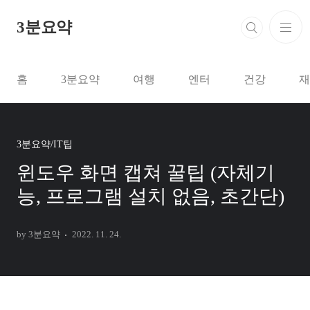
본문 바로가기
3분요약
홈
3분요약
여행
엔터
건강
재
3분요약/IT팁
윈도우 화면 캡쳐 꿀팁 (자체기
능, 프로그램 설치 없음, 초간단)
by 3분요약
2022. 11. 24.