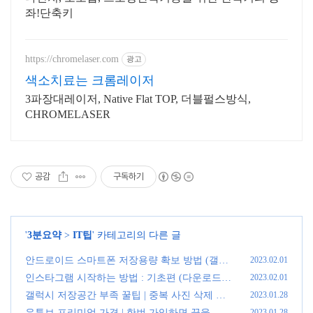
좌!단축키
https://chromelaser.com
광고
색소치료는 크롬레이저
3파장대레이저, Native Flat TOP, 더블펄스방식,
CHROMELASER
공감
구독하기
'
3분요약
>
IT팁
' 카테고리의 다른 글
안드로이드 스마트폰 저장용량 확보 방법 (갤럭
2023.02.01
시 저장공간 부족시 팁)
(0)
인스타그램 시작하는 방법 : 기초편 (다운로드,
2023.02.01
계정 가입, 팔로우, 장단점)
(0)
갤럭시 저장공간 부족 꿀팁 | 중복 사진 삭제 방
2023.01.28
법
(0)
유튜브 프리미엄 가격 | 한번 가입하면 끊을 수
2023.01.28