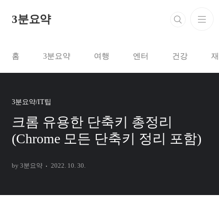
본문 바로가기
3분요약
홈
3분요약
여행
엔터
건강
재
3분요약/IT팁
크롬 유용한 단축키 총정리
(Chrome 모든 단축키 정리 포함)
by 3분요약
2022. 10. 30.