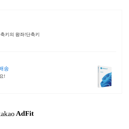
단축키의 왕좌!단축키
배송
요!