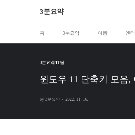
본문 바로가기
3분요약
홈
3분요약
여행
엔터
3분요약/IT팁
윈도우 11 단축키 모음,
by 3분요약
2022. 11. 16.