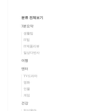
분류 전체보기
3분요약
생활팁
IT팁
IT제품리뷰
일상다반사
여행
엔터
TV드라마
영화
인물
게임
건강
임신육아