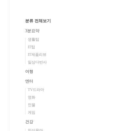
분류 전체보기
3분요약
생활팁
IT팁
IT제품리뷰
일상다반사
여행
엔터
TV드라마
영화
인물
게임
건강
임신육아