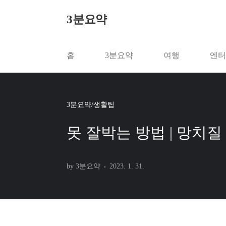
본문 바로가기
3분요약
홈
3분요약
여행
엔터
3분요약/생활팁
못 잘박는 방법 | 망치질
by 3분요약
2023. 1. 31.