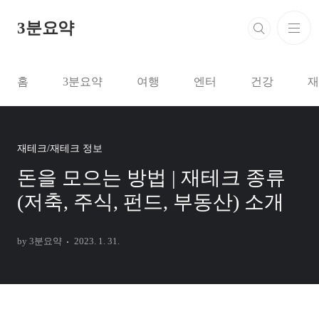
본문 바로가기
3분요약
홈
3분요약
여행
엔터
건강
재
재테크/재테크 정보
돈을 모으는 방법 | 재테크 종류
(저축, 주식, 펀드, 부동산) 소개
by 3분요약
2023. 1. 31.