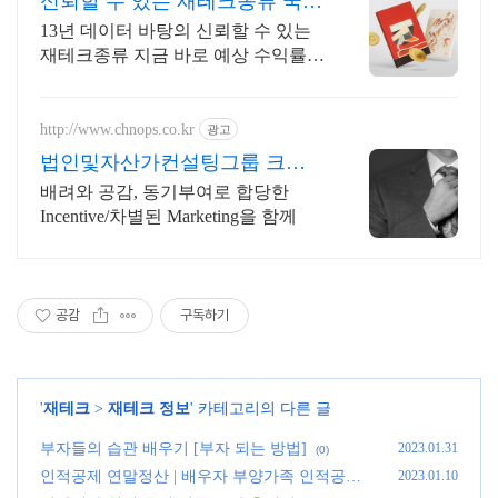
신뢰할 수 있는 재테크종류 국내
1위 아트 플랫폼
13년 데이터 바탕의 신뢰할 수 있는
재테크종류 지금 바로 예상 수익률
확인 & 전문 큐레이터 상담을 받아보
세요!
http://www.chnops.co.kr
광고
법인및자산가컨설팅그룹 크놉
스
배려와 공감, 동기부여로 합당한
Incentive/차별된 Marketing을 함께
공감
구독하기
'
재테크
>
재테크 정보
' 카테고리의 다른 글
부자들의 습관 배우기 [부자 되는 방법]
2023.01.31
(0)
인적공제 연말정산 | 배우자 부양가족 인적공제
2023.01.10