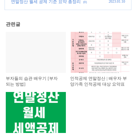
대상 요약표
(0)
연말정산 월세 공제 기준 요약 총정리
2023.01.10
(0)
관련글
부자들의 습관 배우기 [부자
인적공제 연말정산 | 배우자 부
되는 방법]
양가족 인적공제 대상 요약표