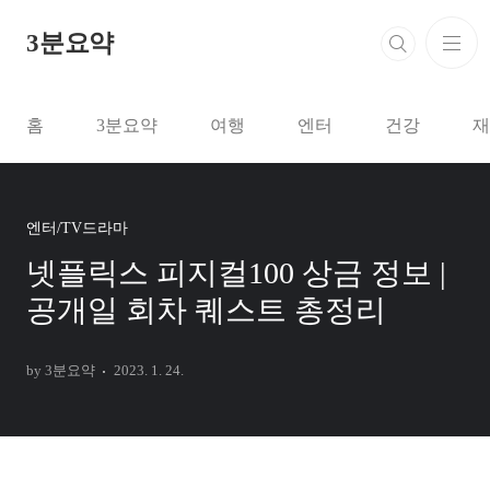
본문 바로가기
3분요약
홈
3분요약
여행
엔터
건강
재
엔터/TV드라마
넷플릭스 피지컬100 상금 정보 |
공개일 회차 퀘스트 총정리
by 3분요약
2023. 1. 24.